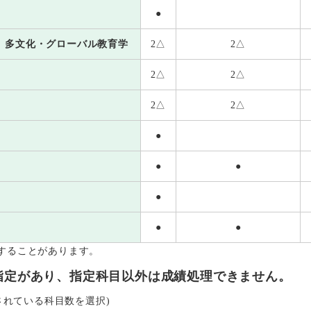
●
、多文化・グローバル教育学
2△
2△
2△
2△
2△
2△
●
●
●
●
●
●
することがあります。
指定があり、指定科目以外は成績処理できません。
示されている科目数を選択)