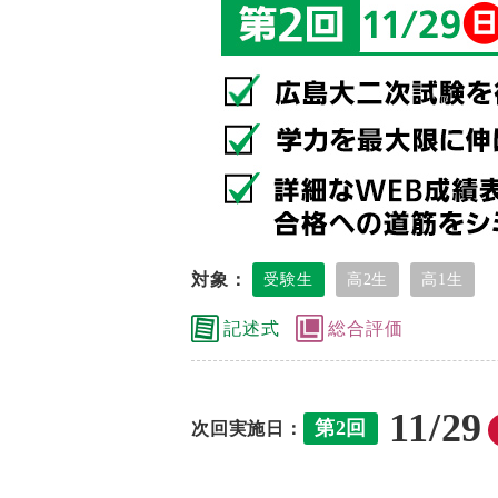
対象：
受験生
高2生
高1生
記述式
総合評価
11/29
第2回
次回実施日：