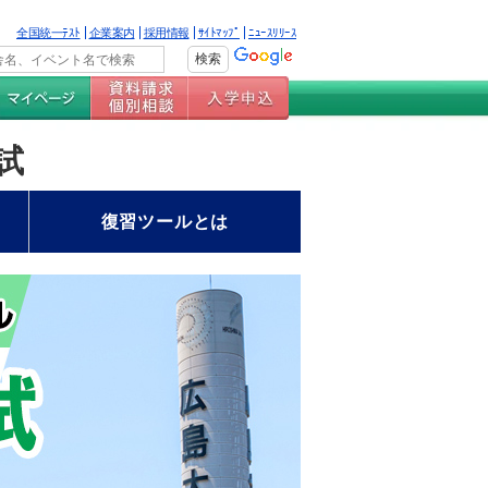
全国統一ﾃｽﾄ
企業案内
採用情報
ｻｲﾄﾏｯﾌﾟ
ﾆｭｰｽﾘﾘｰｽ
試
復習ツールとは