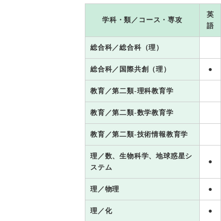
英
学科・類／コース・専攻
語
総合科／総合科（理）
総合科／国際共創（理）
●
教育／第二類-理科教育学
教育／第二類-数学教育学
教育／第二類-技術情報教育学
理／数、生物科学、地球惑星シ
●
ステム
理／物理
●
理／化
●