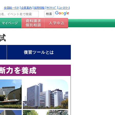
全国統一ﾃｽﾄ
企業案内
採用情報
ｻｲﾄﾏｯﾌﾟ
ﾆｭｰｽﾘﾘｰｽ
試
復習ツールとは