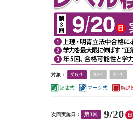
対象：
受験生
高2生
高1生
記述式
マーク式
解説
9/20
第3回
次回実施日：
日