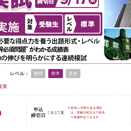
レベル：
難関
標準
基礎
授業
※校舎に空席がある場合
申込
：
9/17
木
は、実施日前日まで校舎
締切日
で直接申込できます。