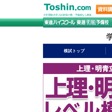
大学受験(大学入試)対策の塾・予備校なら東進
模試トップ