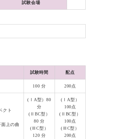
試験会場
試験時間
配点
100 分
200点
(ⅠA型）80
(ⅠA型）
分
100点
ベクト
(ⅡBC型）
(ⅡBC型）
80 分
100点
平面上の曲
(ⅢC型）
(ⅢC型）
120 分
200点