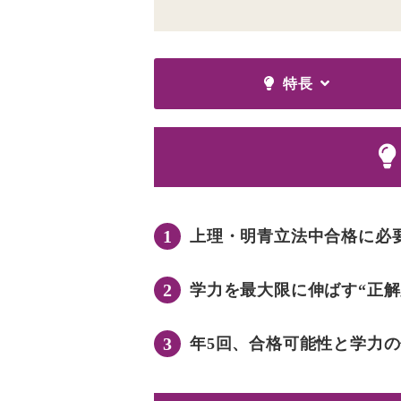
特長
1
上理・明青立法中合格に必
2
学力を最大限に伸ばす“正解
3
年5回、合格可能性と学力