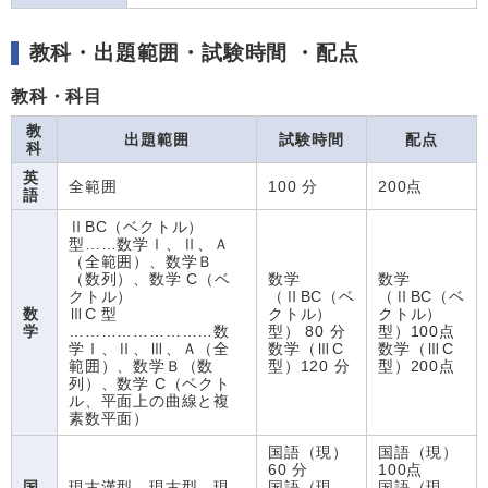
教科・出題範囲・試験時間 ・配点
教科・科目
教
出題範囲
試験時間
配点
科
英
全範囲
100 分
200点
語
ⅡBC（ベクトル）
型……数学Ⅰ、Ⅱ、Ａ
（全範囲）、数学Ｂ
（数列）、数学 C（ベ
数学
数学
クトル）
（ⅡBC（ベ
（ⅡBC（ベ
数
ⅢC 型
クトル）
クトル）
学
………………………数
型） 80 分
型）100点
学Ⅰ、Ⅱ、Ⅲ、Ａ（全
数学（ⅢC
数学（ⅢC
範囲）、数学Ｂ（数
型）120 分
型）200点
列）、数学 C（ベクト
ル、平面上の曲線と複
素数平面）
国語（現）
国語（現）
60 分
100点
国
現古漢型、現古型、現
国語（現
国語（現