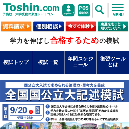
予備校・大学受験の東進ドットコム
MENU
合格するため
学力を伸ばし
の模試
年間スケジ
復習ツール
模試トップ
模試一覧
ュール
とは