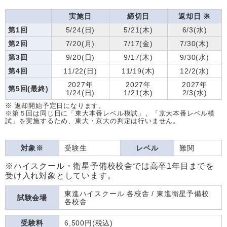
実施日
締切日
返却日 ※
第1回
5/24(日)
5/21(木)
6/3(水)
第2回
7/20(月)
7/17(金)
7/30(木)
第3回
9/20(日)
9/17(木)
9/30(水)
第4回
11/22(日)
11/19(木)
12/2(水)
2027年
2027年
2027年
第5回(最終)
1/24(日)
1/21(木)
2/3(水)
※ 返却開始予定日になります。
※第５回は同じ日に「東大本番レベル模試」、「京大本番レベル模
試」を実施するため、東大・京大の判定は行いません。
対象※
受験生
レベル
難関
※ハイスクール・衛星予備校校舎では高卒1年目までを
受け入れ対象としています。
東進ハイスクール 各校舎 / 東進衛星予備校
試験会場
各校舎
受験料
6,500円(税込)