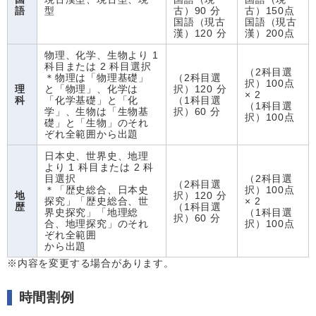
語
型
古）90 分
古）150点
国語（現古
国語（現古
漢）120 分
漢）200点
物理、化学、生物より 1
科目または 2 科目選択
（2科目選
＊物理は「物理基礎」
（2科目選
択）100点
理
と「物理」、化学は
択）120 分
× 2
科
「化学基礎」と「化
（1科目選
（1科目選
学」、生物は「生物基
択）60 分
択）100点
礎」と「生物」のそれ
ぞれ全範囲から出題
日本史、世界史、地理
より 1 科目または 2 科
目選択
（2科目選
（2科目選
＊「歴史総合、日本史
択）100点
地
択）120 分
探究」「歴史総合、世
× 2
歴
（1科目選
界史探究」「地理総
（1科目選
択）60 分
合、地理探究」のそれ
択）100点
ぞれ全範囲
から出題
※内容を変更する場合があります。
時間割例