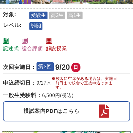
対象:
受験生
高2生
高1生
レベル:
難関
記述式
総合評価
解説授業
9/20
第3回
次回実施日：
日
※校舎に空席がある場合は、実施日
申込締切日：
9/17
木
前日まで校舎で直接申込できま
す。
一般生受験料：
6,500円(税込)
模試案内PDFはこちら