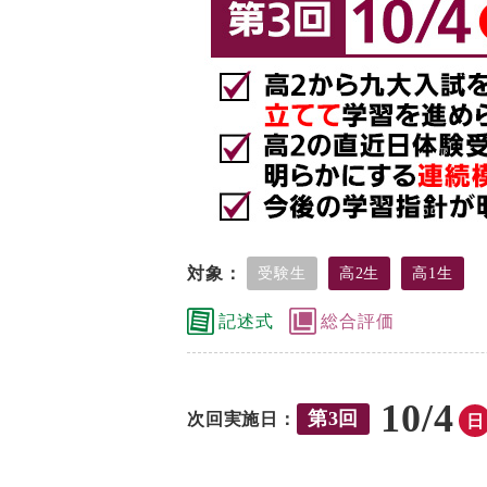
対象：
受験生
高2生
高1生
記述式
総合評価
10/4
第3回
次回実施日：
日