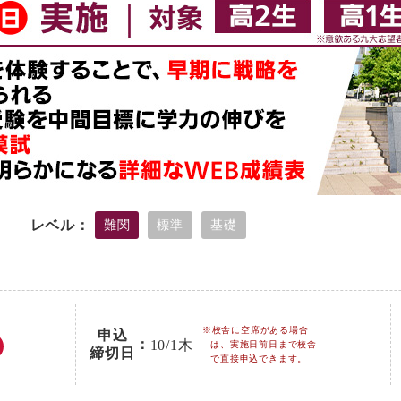
レベル：
難関
標準
基礎
※校舎に空席がある場合
申込
：
10/1
木
は、実施日前日まで校舎
締切日
で直接申込できます。