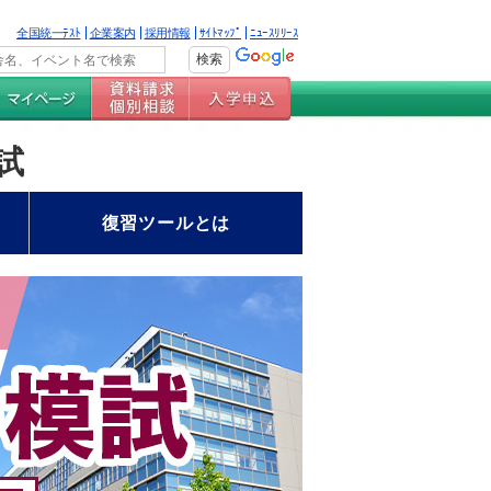
全国統一ﾃｽﾄ
企業案内
採用情報
ｻｲﾄﾏｯﾌﾟ
ﾆｭｰｽﾘﾘｰｽ
試
復習ツールとは