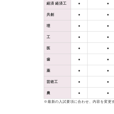
経済 経済工
●
●
共創
●
●
理
●
●
工
●
●
医
●
●
歯
●
●
薬
●
●
芸術工
●
●
農
●
●
※最新の入試要項に合わせ、内容を変更