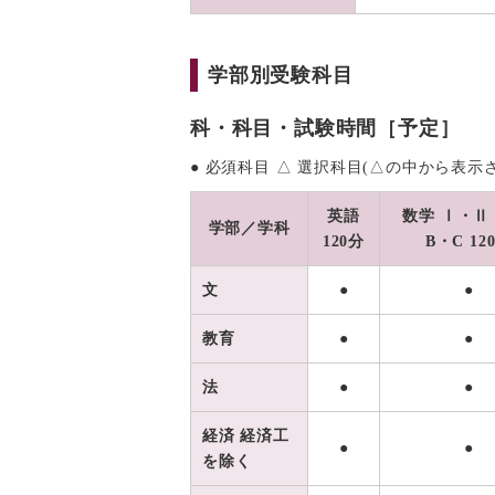
学部別受験科目
科・科目・試験時間［予定］
● 必須科目 △ 選択科目(△の中から表
英語
数学 Ⅰ・Ⅱ
学部／学科
120分
B・C 12
文
●
●
教育
●
●
法
●
●
経済 経済工
●
●
を除く