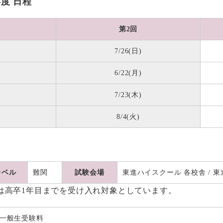
年度 日程
第2回
7/26(日)
6/22(月)
7/23(木)
8/4(火)
レベル
難関
試験会場
東進ハイスクール 各校舎 / 
は高卒1年目までを受け入れ対象としています。
） 一般生受験料