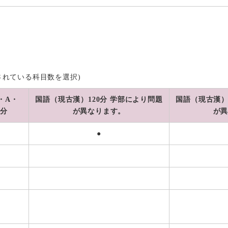
示されている科目数を選択)
・A・
国語（現古漢）120分 学部により問題
国語（現古漢）
0分
が異なります。
が
●