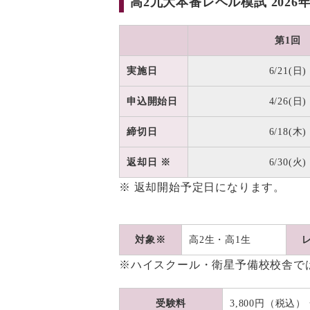
高2九大本番レベル模試 2026
第1回
実施日
6/21(日)
申込開始日
4/26(日)
締切日
6/18(木)
返却日 ※
6/30(火)
※ 返却開始予定日になります。
対象※
高2生・高1生
※ハイスクール・衛星予備校校舎で
受験料
3,800円（税込