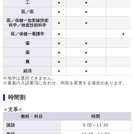
工
●
●
医／医
●
●
医／保健ー放射線技術
●
●
科学／検査技術科学
医／保健ー看護学
●
●
歯
●
●
薬
●
●
農
●
●
経済
●
●
※地学は選択できません。
※最新の入試要項に合わせ、内容を変更する場合があります。
時間割
＜文系＞
教科・科目
時間
国語
9:00～11:30