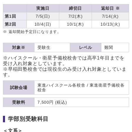
実施日
締切日
返却日 ※
第1回
7/5(日)
7/2(木)
7/14(火)
第2回
10/4(日)
10/1(木)
10/13(火)
※ 返却開始予定日になります。
対象※
受験生
レベル
難関
※ハイスクール・衛星予備校校舎では高卒1年目までを
受け入れ対象としています。
※早稲田塾校舎では現役生のみ受け入れ対象としていま
す。
東進ハイスクール各校舎 / 東進衛星予備校各
試験会場
校舎
受験料
7,500円 (税込)
学部別受験科目
＜文系＞