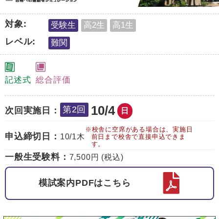
対象:
受験生
高2生
高1生
レベル:
難関
記述式
総合評価
10/4
第2回
次回実施日：
日
※校舎に空席がある場合は、実施日
申込締切日：
10/1
木
前日まで校舎で直接申込できま
す。
一般生受験料：
7,500円 (税込)
模試案内PDFはこちら