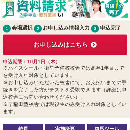
会場選択
お申し込み情報入力
申込完了
１
２
３
お申し込みはこちら
申込期限：10月1日（木）
※ハイスクール・衛星予備校校舎では高卒1年目まで
を受け入れ対象としています。
※お申し込みいただいた校舎にて、お支払いまでの手
続きを完了した方がテストを受験できます（詳細は申
込校舎にお問い合わせください）。
※早稲田塾校舎では現役生のみ受け入れ対象としてい
ます。
特長
実施概要
復習ツール