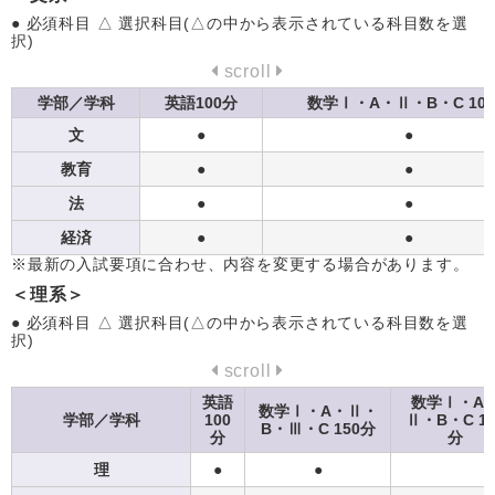
● 必須科目 △ 選択科目(△の中から表示されている科目数を選
択)
scroll
学部／学科
英語100分
数学Ⅰ・A・Ⅱ・B・C 10
文
●
●
教育
●
●
法
●
●
経済
●
●
※最新の入試要項に合わせ、内容を変更する場合があります。
＜理系＞
● 必須科目 △ 選択科目(△の中から表示されている科目数を選
択)
scroll
英語
数学Ⅰ・A
数学Ⅰ・A・Ⅱ・
学部／学科
100
Ⅱ・B・C 10
B・Ⅲ・C 150分
分
分
理
●
●