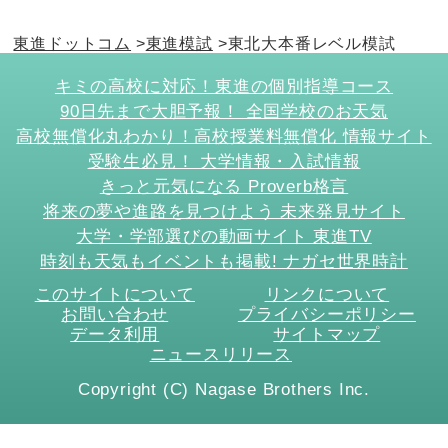
東進ドットコム
東進模試
東北大本番レベル模試
キミの高校に対応！東進の個別指導コース
90日先まで大胆予報！ 全国学校のお天気
高校無償化丸わかり！高校授業料無償化 情報サイト
受験生必見！ 大学情報・入試情報
きっと元気になる Proverb格言
将来の夢や進路を見つけよう 未来発見サイト
大学・学部選びの動画サイト 東進TV
時刻も天気もイベントも掲載! ナガセ世界時計
このサイトについて
リンクについて
お問い合わせ
プライバシーポリシー
データ利用
サイトマップ
ニュースリリース
Copyright (C) Nagase Brothers Inc.