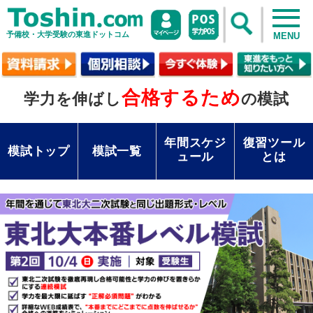
予備校・大学受験の東進ドットコム
MENU
合格するため
学力を伸ばし
の模試
年間スケジ
復習ツール
模試トップ
模試一覧
ュール
とは