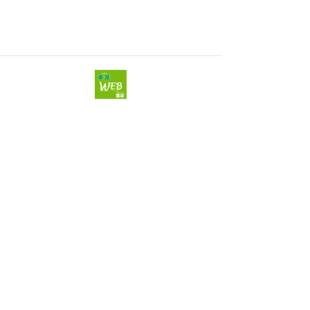
東進WEB書店
ベストセラー参考書から夢ふくらむ人生の参考書まで
キミの高校に対応！東進の個別指導コース