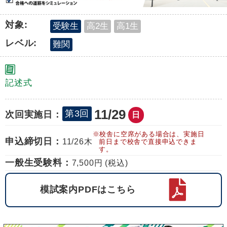
対象:
受験生
高2生
高1生
レベル:
難関
記述式
11/29
第3回
次回実施日：
日
※校舎に空席がある場合は、実施日
申込締切日：
11/26
木
前日まで校舎で直接申込できま
す。
一般生受験料：
7,500円 (税込)
模試案内PDFはこちら