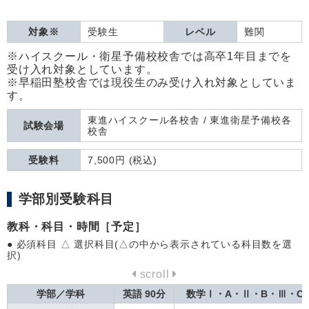
対象※
受験生
レベル
難関
※ハイスクール・衛星予備校校舎では高卒1年目までを
受け入れ対象としています。
※早稲田塾校舎では現役生のみ受け入れ対象としていま
す。
東進ハイスクール各校舎 / 東進衛星予備校各
試験会場
校舎
受験料
7,500円 (税込)
学部別受験科目
教科・科目・時間［予定］
● 必須科目 △ 選択科目(△の中から表示されている科目数を選
択)
scroll
学部／学科
英語 90分
数学Ⅰ・A・Ⅱ・B・Ⅲ・C1