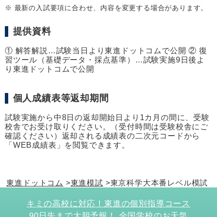
※ 最新の入試要項に合わせ、内容を変更する場合があります。
提供資料
① 解答解説…試験当日より東進ドットコムで公開 ② 復
習ツール（基礎データ・採点基準）…試験実施9日後よ
り東進ドットコムで公開
個人成績表等返却期間
試験実施から中8日の返却開始日より1カ月の間に、受験
校舎でお受け取りください。（受付時間は受験校舎にご
確認ください）返却される成績表の二次元コードから
「WEB成績表」を閲覧できます。
東進ドットコム
東進模試
東京科学大本番レベル模試
キミの高校に対応！東進の個別指導コース
90日先まで大胆予報！ 全国学校のお天気