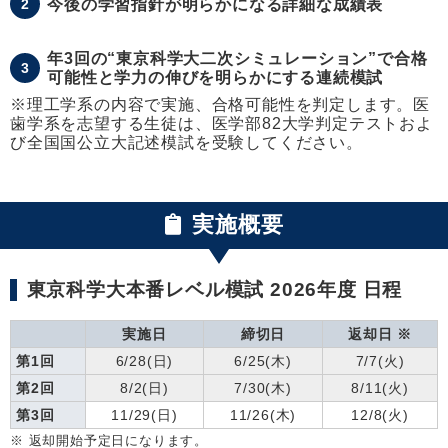
2
今後の学習指針が明らかになる詳細な成績表
年3回の“東京科学大二次シミュレーション”で合格
3
可能性と学力の伸びを明らかにする連続模試
※理工学系の内容で実施、合格可能性を判定します。医
歯学系を志望する生徒は、医学部82大学判定テストおよ
び全国国公立大記述模試を受験してください。
実施概要
東京科学大本番レベル模試 2026年度 日程
実施日
締切日
返却日 ※
第1回
6/28(日)
6/25(木)
7/7(火)
第2回
8/2(日)
7/30(木)
8/11(火)
第3回
11/29(日)
11/26(木)
12/8(火)
※ 返却開始予定日になります。