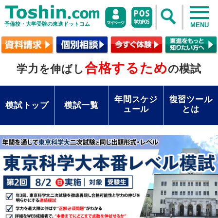
予備校・大学受験の東進ドットコム
MENU
合格するため
学力を伸ばし
の模試
年間スケジ
復習ツール
模試トップ
模試一覧
ュール
とは