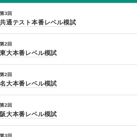
第3回
共通テスト本番レベル模試
第2回
東大本番レベル模試
第2回
名大本番レベル模試
第2回
阪大本番レベル模試
第3回