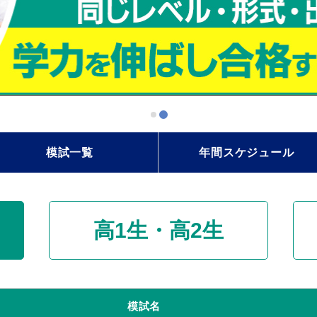
関関同立レベル模試
第2回
九大本番レベル模試
第2回
模試一覧
年間スケジュール
京大本番レベル模試
第2回
高1生・高2生
一橋大本番レベル模試
第2回
東京科学大本番レベル模試
模試名