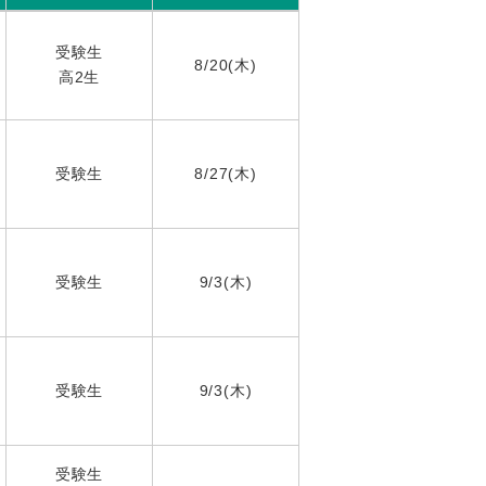
受験生
8/20(木)
高2生
受験生
8/27(木)
受験生
9/3(木)
受験生
9/3(木)
受験生