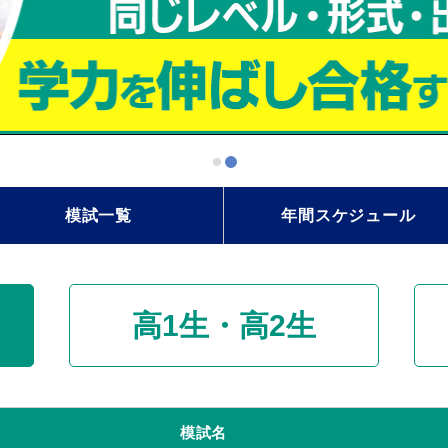
関関同立レベル模試
第2回
九大本番レベル模試
第2回
模試一覧
年間スケジュール
京大本番レベル模試
第2回
高1生・高2生
一橋大本番レベル模試
第2回
東京科学大本番レベル模試
模試名