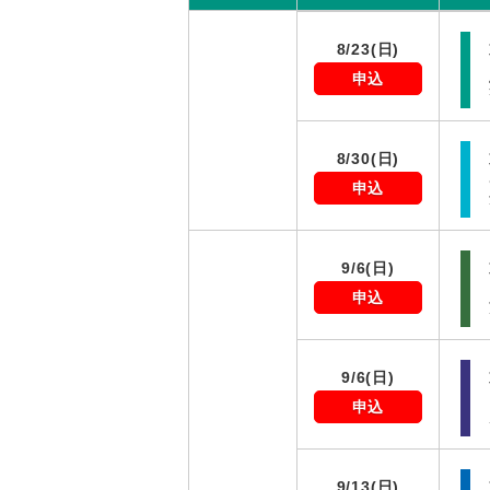
8/23(日)
申込
8/30(日)
申込
9/6(日)
申込
9/6(日)
申込
9/13(日)